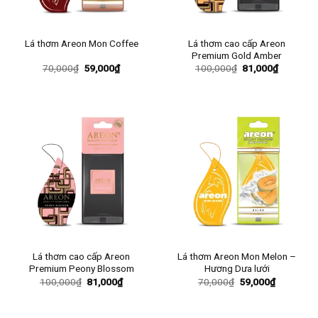
Lá thơm cao cấp Areon
Lá thơm Areon Mon Coffee
Premium Gold Amber
Giá
Giá
Giá
Giá
70,000
₫
59,000
₫
100,000
₫
81,000
₫
gốc
hiện
gốc
hiện
là:
tại
là:
tại
70,000₫.
là:
100,000₫.
là:
59,000₫.
81,000₫.
Lá thơm cao cấp Areon
Lá thơm Areon Mon Melon –
Premium Peony Blossom
Hương Dưa lưới
Giá
Giá
Giá
Giá
100,000
₫
81,000
₫
70,000
₫
59,000
₫
gốc
hiện
gốc
hiện
là:
tại
là:
tại
100,000₫.
là:
70,000₫.
là:
81,000₫.
59,000₫.