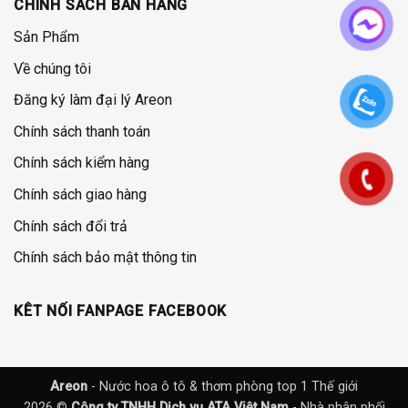
CHÍNH SÁCH BÁN HÀNG
Sản Phẩm
Về chúng tôi
Đăng ký làm đại lý Areon
Chính sách thanh toán
Chính sách kiểm hàng
Chính sách giao hàng
Chính sách đổi trả
Chính sách bảo mật thông tin
KÊT NỐI FANPAGE FACEBOOK
Areon
- Nước hoa ô tô & thơm phòng top 1 Thế giới
2026 ©
Công ty TNHH Dịch vụ ATA Việt Nam
- Nhà phân phối