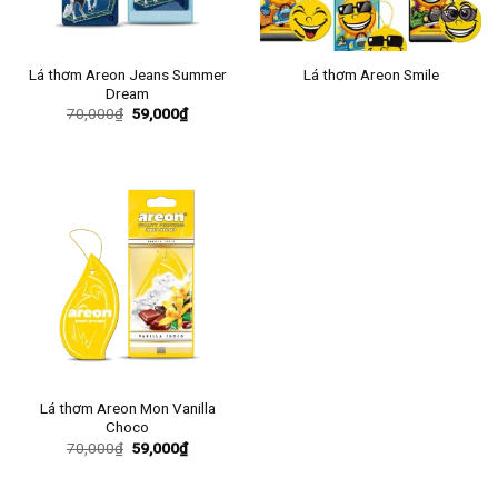
Lá thơm Areon Jeans Summer
Lá thơm Areon Smile
Dream
Giá
Giá
70,000
₫
59,000
₫
gốc
hiện
là:
tại
70,000₫.
là:
59,000₫.
Lá thơm Areon Mon Vanilla
Choco
Giá
Giá
70,000
₫
59,000
₫
gốc
hiện
là:
tại
70,000₫.
là: