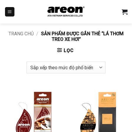
Bỏ
qua
nội
dung
TRANG CHỦ
/
SẢN PHẨM ĐƯỢC GẮN THẺ “LÁ THƠM
TREO XE HƠI”
LỌC