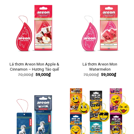
Lá thơm Areon Mon Apple &
Lá thơm Areon Mon
Cinnamon – Hương Táo quế
Watermelon
Giá
Giá
Giá
Giá
70,000
₫
59,000
₫
70,000
₫
59,000
₫
gốc
hiện
gốc
hiện
là:
tại
là:
tại
70,000₫.
là:
70,000₫.
là:
59,000₫.
59,000₫.