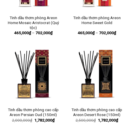
Tinh dầu thơm phòng Areon
Tinh dầu thơm phòng Areon
Home Mosaic Aristocrat (Quý
Home Sweet Gold
tộc)
Khoảng
Khoảng
465,000
₫
–
702,000
₫
465,000
₫
–
702,000
₫
giá:
giá:
từ
từ
465,000₫
465,00
đến
đến
702,000₫
702,00
Tinh dầu thơm phòng cao cấp
Tinh dầu thơm phòng cao cấp
Areon Persian Oud (150ml)
Areon Desert Rose (150ml)
Giá
Giá
Giá
Giá
2,000,000
₫
1,782,000
₫
2,500,000
₫
1,782,000
₫
gốc
hiện
gốc
hiện
là:
tại
là:
tại