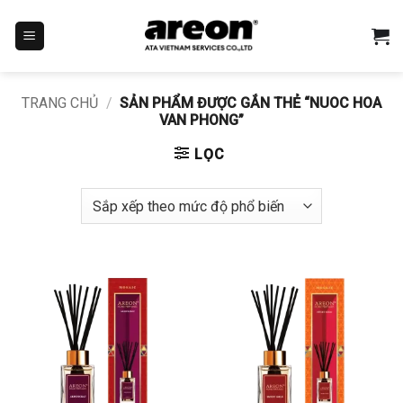
Bỏ
qua
nội
dung
TRANG CHỦ
/
SẢN PHẨM ĐƯỢC GẮN THẺ “NUOC HOA
VAN PHONG”
LỌC