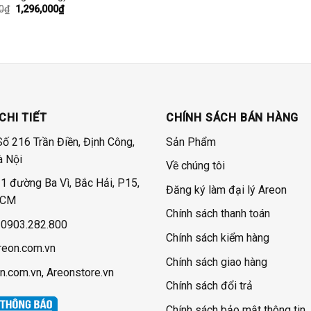
Giá
Giá
0
₫
1,296,000
₫
gốc
hiện
là:
tại
1,500,000₫.
là:
1,296,000₫.
CHI TIẾT
CHÍNH SÁCH BÁN HÀNG
Số 216 Trần Điền, Định Công,
Sản Phẩm
à Nội
Về chúng tôi
 đường Ba Vì, Bắc Hải, P15,
Đăng ký làm đại lý Areon
HCM
Chính sách thanh toán
 0903.282.800
Chính sách kiểm hàng
reon.com.vn
Chính sách giao hàng
n.com.vn, Areonstore.vn
Chính sách đổi trả
Chính sách bảo mật thông tin