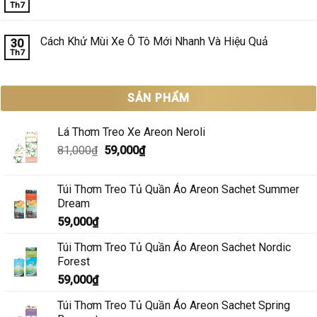
Không?
Th7
Than
Nước
Không
Hoạt
hoa
có
Tính
ô
bình
Có
tô
luận
Cách Khử Mùi Xe Ô Tô Mới Nhanh Và Hiệu Quả
30
Hiệu
cho
ở
Quả?
Th7
xe
Mua
Không
gia
nước
có
đình
hoa
bình
ô
luận
tô
ở
SẢN PHẨM
cho
Cách
taxi
Khử
nên
Mùi
chọn
Xe
Lá Thơm Treo Xe Areon Neroli
loại
Ô
nào?
Tô
Giá
Giá
81,000
₫
59,000
₫
Mới
gốc
hiện
Nhanh
Và
là:
tại
Hiệu
Túi Thơm Treo Tủ Quần Áo Areon Sachet Summer
81,000₫.
là:
Quả
Dream
59,000₫.
59,000
₫
Túi Thơm Treo Tủ Quần Áo Areon Sachet Nordic
Forest
59,000
₫
Túi Thơm Treo Tủ Quần Áo Areon Sachet Spring