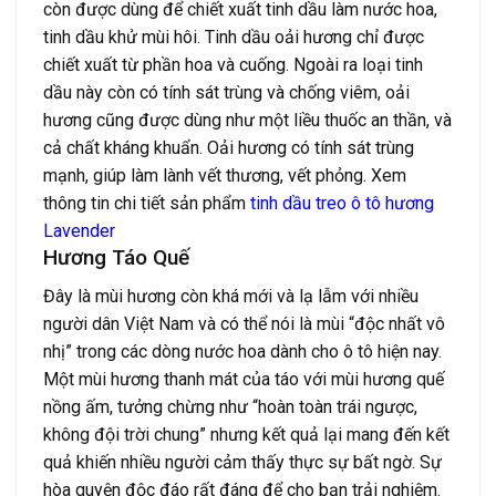
còn được dùng để chiết xuất tinh dầu làm nước hoa,
tinh dầu khử mùi hôi. Tinh dầu oải hương chỉ được
chiết xuất từ phần hoa và cuống. Ngoài ra loại tinh
dầu này còn có tính sát trùng và chống viêm, oải
hương cũng được dùng như một liều thuốc an thần, và
cả chất kháng khuẩn. Oải hương có tính sát trùng
mạnh, giúp làm lành vết thương, vết phỏng. Xem
thông tin chi tiết sản phẩm
tinh dầu treo ô tô hương
Lavender
Hương Táo Quế
Đây là mùi hương còn khá mới và lạ lẫm với nhiều
người dân Việt Nam và có thể nói là mùi “độc nhất vô
nhị” trong các dòng nước hoa dành cho ô tô hiện nay.
Một mùi hương thanh mát của táo với mùi hương quế
nồng ấm, tưởng chừng như “hoàn toàn trái ngược,
không đội trời chung” nhưng kết quả lại mang đến kết
quả khiến nhiều người cảm thấy thực sự bất ngờ. Sự
hòa quyện độc đáo rất đáng để cho bạn trải nghiệm.