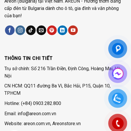
Areon (Bulgaria) tại Việt Nam. AREON - Hương thơm đẳng
cấp đên từ Bulgaria dành cho ô tô, gia đình và văn phòng
của bạn!
THÔNG TIN CHI TIẾT
Trụ sở chính: Số 216 Trần Điền, Định Công, Hoàng Mai, Hà
Nội
CN HCM: QQ11 đường Ba Vì, Bắc Hải, P15, Quận 10,
TP.HCM
Hotline:
(+84) 0903.282.800
Email: info@areon.com.vn
Website: areon.com.vn, Areonstore.vn