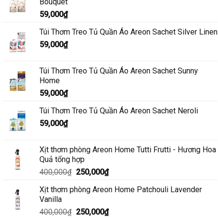
Bouquet
59,000
₫
Túi Thơm Treo Tủ Quần Áo Areon Sachet Silver Linen
59,000
₫
Túi Thơm Treo Tủ Quần Áo Areon Sachet Sunny
Home
59,000
₫
Túi Thơm Treo Tủ Quần Áo Areon Sachet Neroli
59,000
₫
Xịt thơm phòng Areon Home Tutti Frutti - Hương Hoa
Quả tổng hợp
Giá
Giá
400,000
₫
250,000
₫
gốc
hiện
Xịt thơm phòng Areon Home Patchouli Lavender
là:
tại
Vanilla
400,000₫.
là:
Giá
Giá
400,000
₫
250,000
₫
250,000₫.