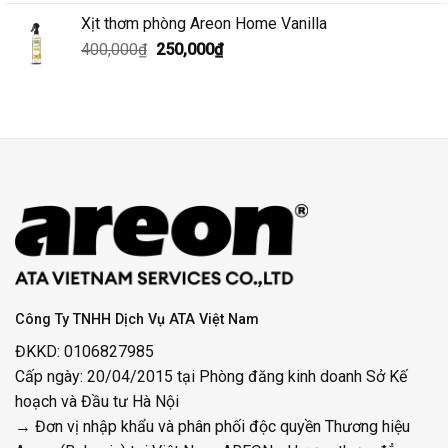
gốc
hiện
Xịt thơm phòng Areon Home Vanilla
là:
tại
Giá
Giá
400,000
₫
400,000₫.
250,000
₫
là:
gốc
hiện
250,000₫.
là:
tại
400,000₫.
là:
250,000₫.
Công Ty TNHH Dịch Vụ ATA Việt Nam
ĐKKD: 0106827985
Cấp ngày: 20/04/2015 tại Phòng đăng kinh doanh Sở Kế
hoạch và Đầu tư Hà Nội
→ Đơn vị nhập khẩu và phân phối độc quyền Thương hiệu