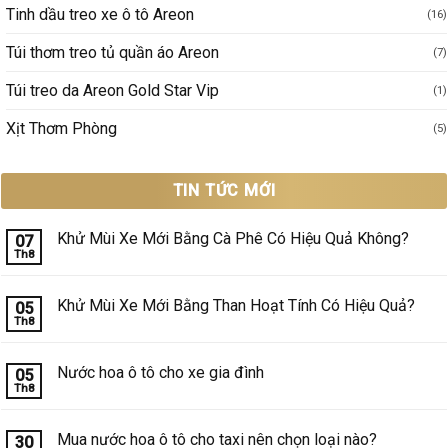
Tinh dầu treo xe ô tô Areon
(16)
Túi thơm treo tủ quần áo Areon
(7)
Túi treo da Areon Gold Star Vip
(1)
Xịt Thơm Phòng
(5)
TIN TỨC MỚI
Khử Mùi Xe Mới Bằng Cà Phê Có Hiệu Quả Không?
07
Th8
Không
có
bình
luận
Khử Mùi Xe Mới Bằng Than Hoạt Tính Có Hiệu Quả?
05
ở
Th8
Khử
Không
Mùi
có
Xe
bình
Mới
luận
Nước hoa ô tô cho xe gia đình
05
Bằng
ở
Th8
Cà
Khử
Không
Phê
Mùi
có
Có
Xe
bình
Hiệu
Mới
luận
Mua nước hoa ô tô cho taxi nên chọn loại nào?
30
Quả
Bằng
ở