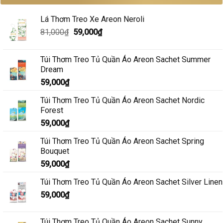
taxi
Khử
nên
Mùi
chọn
Xe
Lá Thơm Treo Xe Areon Neroli
loại
Ô
nào?
Tô
Giá
Giá
81,000
₫
59,000
₫
Mới
gốc
hiện
Nhanh
Và
là:
tại
Hiệu
Túi Thơm Treo Tủ Quần Áo Areon Sachet Summer
81,000₫.
là:
Quả
Dream
59,000₫.
59,000
₫
Túi Thơm Treo Tủ Quần Áo Areon Sachet Nordic
Forest
59,000
₫
Túi Thơm Treo Tủ Quần Áo Areon Sachet Spring
Bouquet
59,000
₫
Túi Thơm Treo Tủ Quần Áo Areon Sachet Silver Linen
59,000
₫
Túi Thơm Treo Tủ Quần Áo Areon Sachet Sunny