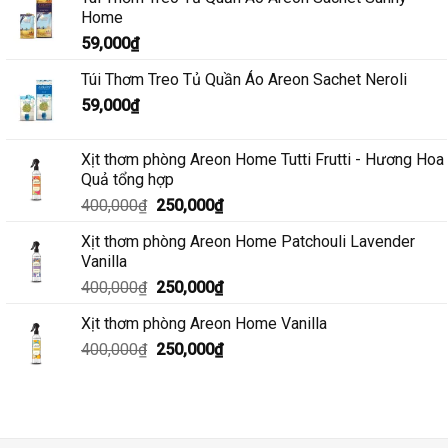
Home
59,000
₫
Túi Thơm Treo Tủ Quần Áo Areon Sachet Neroli
59,000
₫
Xịt thơm phòng Areon Home Tutti Frutti - Hương Hoa
Quả tổng hợp
Giá
Giá
400,000
₫
250,000
₫
gốc
hiện
Xịt thơm phòng Areon Home Patchouli Lavender
là:
tại
Vanilla
400,000₫.
là:
Giá
Giá
400,000
₫
250,000
₫
250,000₫.
gốc
hiện
Xịt thơm phòng Areon Home Vanilla
là:
tại
Giá
Giá
400,000
₫
400,000₫.
250,000
₫
là:
gốc
hiện
250,000₫.
là:
tại
400,000₫.
là:
250,000₫.