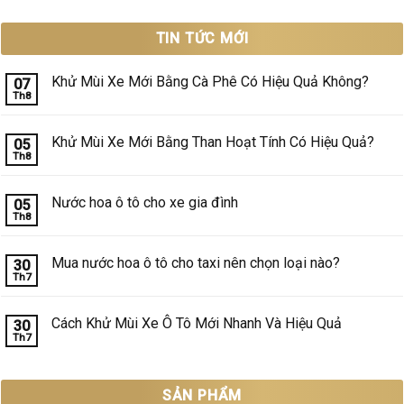
TIN TỨC MỚI
Khử Mùi Xe Mới Bằng Cà Phê Có Hiệu Quả Không?
07
Th8
Không
có
bình
luận
Khử Mùi Xe Mới Bằng Than Hoạt Tính Có Hiệu Quả?
05
ở
Th8
Khử
Không
Mùi
có
Xe
bình
Mới
luận
Nước hoa ô tô cho xe gia đình
05
Bằng
ở
Th8
Cà
Khử
Không
Phê
Mùi
có
Có
Xe
bình
Hiệu
Mới
luận
Mua nước hoa ô tô cho taxi nên chọn loại nào?
30
Quả
Bằng
ở
Không?
Th7
Than
Nước
Không
Hoạt
hoa
có
Tính
ô
bình
Có
tô
luận
Cách Khử Mùi Xe Ô Tô Mới Nhanh Và Hiệu Quả
30
Hiệu
cho
ở
Quả?
Th7
xe
Mua
Không
gia
nước
có
đình
hoa
bình
ô
luận
tô
ở
SẢN PHẨM
cho
Cách