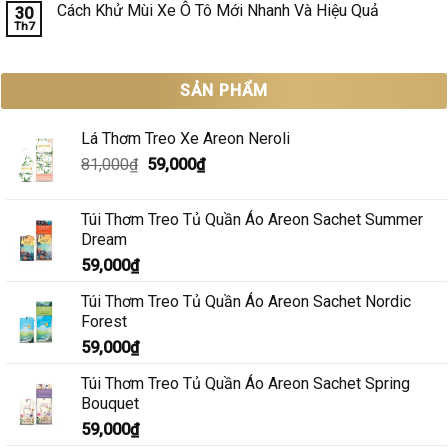
tô
luận
Cách Khử Mùi Xe Ô Tô Mới Nhanh Và Hiệu Quả
30
Hiệu
cho
ở
Quả?
Th7
xe
Mua
Không
gia
nước
có
đình
hoa
bình
ô
luận
tô
ở
SẢN PHẨM
cho
Cách
taxi
Khử
nên
Mùi
chọn
Xe
Lá Thơm Treo Xe Areon Neroli
loại
Ô
nào?
Tô
Giá
Giá
81,000
₫
59,000
₫
Mới
gốc
hiện
Nhanh
Và
là:
tại
Hiệu
Túi Thơm Treo Tủ Quần Áo Areon Sachet Summer
81,000₫.
là:
Quả
Dream
59,000₫.
59,000
₫
Túi Thơm Treo Tủ Quần Áo Areon Sachet Nordic
Forest
59,000
₫
Túi Thơm Treo Tủ Quần Áo Areon Sachet Spring
Bouquet
59,000
₫