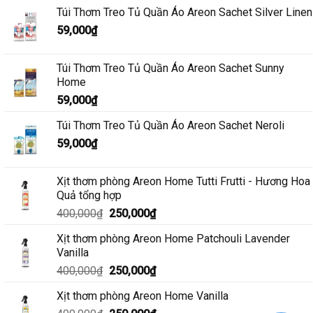
Túi Thơm Treo Tủ Quần Áo Areon Sachet Silver Linen
59,000
₫
Túi Thơm Treo Tủ Quần Áo Areon Sachet Sunny
Home
59,000
₫
Túi Thơm Treo Tủ Quần Áo Areon Sachet Neroli
59,000
₫
Xịt thơm phòng Areon Home Tutti Frutti - Hương Hoa
Quả tổng hợp
Giá
Giá
400,000
₫
250,000
₫
gốc
hiện
Xịt thơm phòng Areon Home Patchouli Lavender
là:
tại
Vanilla
400,000₫.
là:
Giá
Giá
400,000
₫
250,000
₫
250,000₫.
gốc
hiện
Xịt thơm phòng Areon Home Vanilla
là:
tại