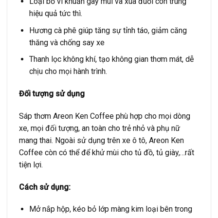
Loại bỏ vi khuẩn gây mùi và xua đuổi côn trùng
hiệu quả tức thì.
Hương cà phê giúp tăng sự tỉnh táo, giảm căng
thăng và chống say xe
Thanh lọc không khí, tạo không gian thơm mát, dễ
chịu cho mọi hành trình.
Đối tượng sử dụng
Sáp thơm Areon Ken Coffee phù hợp cho mọi dòng
xe, mọi đối tượng, an toàn cho trẻ nhỏ và phụ nữ
mang thai. N
goài sử dụng trên xe ô tô, Areon Ken
Coffee còn có thể để khử mùi cho tủ đồ, tủ giày,…rất
tiện lợi.
Cách sử dụng:
Mở nắp hộp, kéo bỏ lớp màng kim loại bên trong