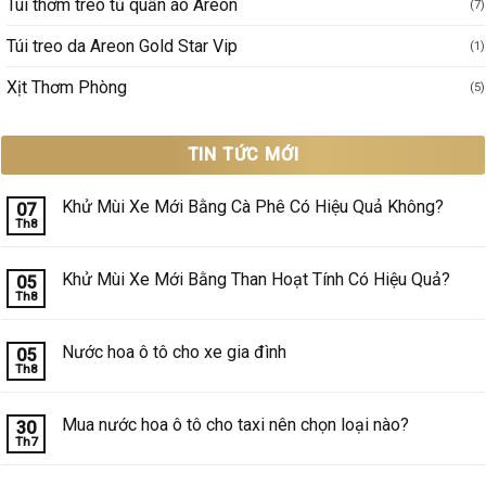
Túi thơm treo tủ quần áo Areon
(7)
Túi treo da Areon Gold Star Vip
(1)
Xịt Thơm Phòng
(5)
TIN TỨC MỚI
Khử Mùi Xe Mới Bằng Cà Phê Có Hiệu Quả Không?
07
Th8
Không
có
bình
luận
Khử Mùi Xe Mới Bằng Than Hoạt Tính Có Hiệu Quả?
05
ở
Th8
Khử
Không
Mùi
có
Xe
bình
Mới
luận
Nước hoa ô tô cho xe gia đình
05
Bằng
ở
Th8
Cà
Khử
Không
Phê
Mùi
có
Có
Xe
bình
Hiệu
Mới
luận
Mua nước hoa ô tô cho taxi nên chọn loại nào?
30
Quả
Bằng
ở
Không?
Th7
Than
Nước
Không
Hoạt
hoa
có
Tính
ô
bình
Có