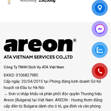
Giá
Giá
400,000
₫
400,000₫.
250,000
₫
là:
gốc
hiện
250,000₫.
là:
tại
400,000₫.
là:
250,000₫.
Công Ty TNHH Dịch Vụ ATA Việt Nam
ĐKKD: 0106827985
Cấp ngày: 20/04/2015 tại Phòng đăng kinh doanh Sở Kế
hoạch và Đầu tư Hà Nội
→ Đơn vị nhập khẩu và phân phối độc quyền Thương hiệu
Areon (Bulgaria) tại Việt Nam. AREON - Hương thơm đẳng
cấp đên từ Bulgaria dành cho ô tô, gia đình và văn phòng