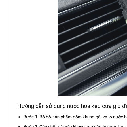
Hướng dẫn sử dụng
nước hoa kẹp cửa gió đ
Bước 1: Bỏ bộ sản phẩm gồm khung gài và lọ nước h
Bước 2: Gắn chốt gài vào khung, mở nắp lọ nước hoa