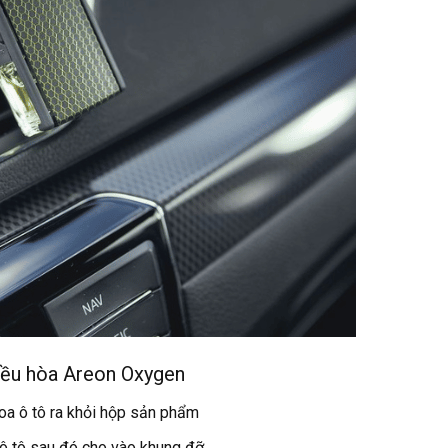
iều hòa Areon
Oxygen
oa ô tô ra khỏi hộp sản phẩm
 ô tô sau đó cho vào khung đỡ