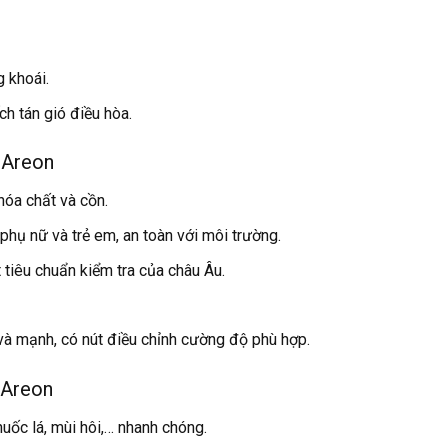
 khoái.
h tán gió điều hòa.
a Areon
hóa chất và cồn.
hụ nữ và trẻ em, an toàn với môi trường.
t tiêu chuẩn kiểm tra của châu Âu.
và mạnh, có nút điều chỉnh cường độ phù hợp.
 Areon
huốc lá, mùi hôi,… nhanh chóng.