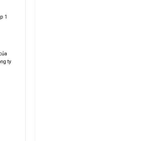
op 1
 của
ng ty