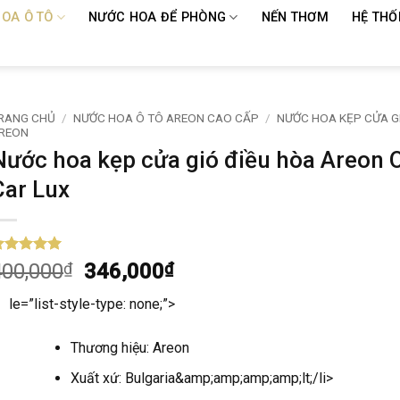
OA Ô TÔ
NƯỚC HOA ĐỂ PHÒNG
NẾN THƠM
HỆ THỐ
RANG CHỦ
/
NƯỚC HOA Ô TÔ AREON CAO CẤP
/
NƯỚC HOA KẸP CỬA G
REON
Nước hoa kẹp cửa gió điều hòa Areon 
Car Lux
trên 5
Giá
Giá
400,000
₫
346,000
₫
ựa trên
gốc
hiện
ánh giá
le=”list-style-type: none;”>
là:
tại
400,000₫.
là:
Thương hiệu: Areon
346,000₫.
Xuất xứ: Bulgaria&amp;amp;amp;amp;lt;/li>