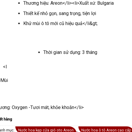
Thương hiệu: Areon</li><li>Xuất xứ: Bulgaria
Thiết kế nhỏ gọn, sang trọng, tiện lợi
Khử mùi ô tô mới cũ hiệu quả</li&gt;
Thời gian sử dụng: 3 tháng
<l
>Mùi
ương: Oxygen -Tươi mát, khỏe khoắn</li>
ết hàng
anh mục:
Nước hoa kẹp cửa gió oto Areon
,
Nước hoa ô tô Areon cao cấp