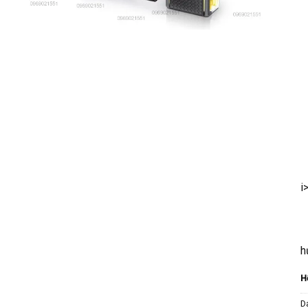
i
h
H
D