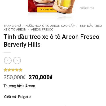
TRANG CHỦ
/
NƯỚC HOA Ô TÔ AREON CAO CẤP
/
TINH DẦU TREO
XE Ô TÔ AREON
/
AREON FRESCO
Tinh dầu treo xe ô tô Areon Fresco
Berverly Hills
5
1
trên 5
Giá
Giá
350,000
₫
270,000
₫
dựa trên
gốc
hiện
đánh giá
Thương hiệu: Areon
là:
tại
350,000₫.
là:
Xuất xứ: Bulgaria
270,000₫.