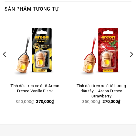
270,000₫.
SẢN PHẨM TƯƠNG TỰ
Tinh dầu treo xe ô tô Areon
Tinh dầu treo xe ô tô hương
Fresco Vanilla Black
dâu tây – Areon Fresco
Strawberry
Giá
Giá
Giá
Giá
350,000
₫
270,000
₫
350,000
₫
270,000
₫
gốc
hiện
gốc
hiện
là:
tại
là:
tại
350,000₫.
là:
350,000₫.
là:
0₫.
270,000₫.
270,000