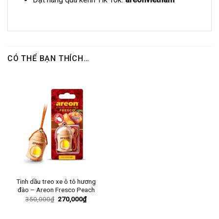
CÓ THỂ BẠN THÍCH…
Tinh dầu treo xe ô tô hương
đào – Areon Fresco Peach
Giá
Giá
350,000
₫
270,000
₫
gốc
hiện
là:
tại
350,000₫.
là: