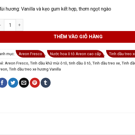
ùi hương: Vanilla và kẹo gum kết hợp, thơm ngọt ngào
inh dầu treo xe ô tô Areon Fresco Vanilla Bubble Gum số lượng
THÊM VÀO GIỎ HÀNG
anh mục:
Areon Fresco
,
Nước hoa ô tô Areon cao cấp
,
Tinh dầu treo 
hẻ:
Areon Fresco
,
Tinh dầu khử mùi ô tô
,
tinh dầu ô tô
,
Tinh dầu treo xe
,
Tinh dầ
reon
,
Tinh dầu treo xe hương Vanilla