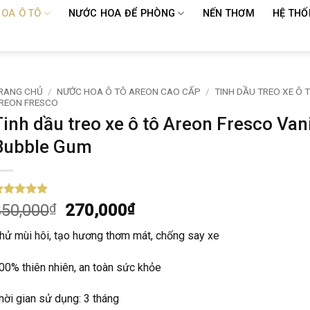
OA Ô TÔ
NƯỚC HOA ĐỂ PHÒNG
NẾN THƠM
HỆ THỐ
RANG CHỦ
/
NƯỚC HOA Ô TÔ AREON CAO CẤP
/
TINH DẦU TREO XE Ô 
REON FRESCO
Tinh dầu treo xe ô tô Areon Fresco Vani
Bubble Gum
trên 5
Giá
Giá
350,000
₫
270,000
₫
ựa trên
gốc
hiện
ánh giá
hử mùi hôi, tạo hương thơm mát, chống say xe
là:
tại
350,000₫.
là:
00% thiên nhiên, an toàn sức khỏe
270,000₫.
hời gian sử dụng: 3 tháng