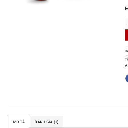
M
T
D
T
A
MÔ TẢ
ĐÁNH GIÁ (1)