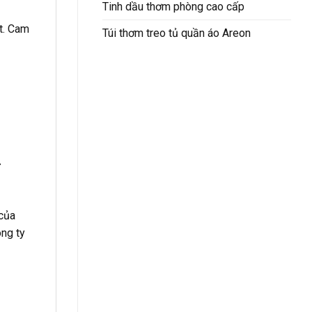
Tinh dầu thơm phòng cao cấp
t. Cam
Túi thơm treo tủ quần áo Areon
m
ừ
 của
ng ty