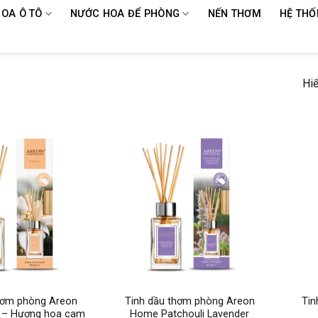
OA Ô TÔ
NƯỚC HOA ĐỂ PHÒNG
NẾN THƠM
HỆ THỐ
Hiể
+
+
hơm phòng Areon
Tinh dầu thơm phòng Areon
Tin
 – Hương hoa cam
Home Patchouli Lavender