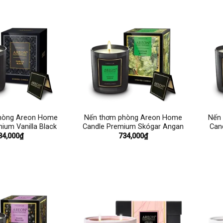
+
+
hòng Areon Home
Nến thơm phòng Areon Home
Nến
ium Vanilla Black
Candle Premium Skógar Angan
Can
34,000
₫
734,000
₫