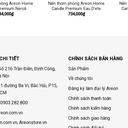
hòng Areon Home
Nến thơm phòng Areon Home
Nến
Premium Neroli
Candle Premium Eau D’ete
Can
34,000
₫
734,000
₫
CHI TIẾT
CHÍNH SÁCH BÁN HÀNG
Số 216 Trần Điền, Định Công,
Sản Phẩm
à Nội
Về chúng tôi
 đường Ba Vì, Bắc Hải, P15,
Đăng ký làm đại lý Areon
HCM
Chính sách thanh toán
 0903.282.800
Chính sách kiểm hàng
reon.com.vn
Chính sách giao hàng
n.com.vn, Areonstore.vn
Chính sách đổi trả