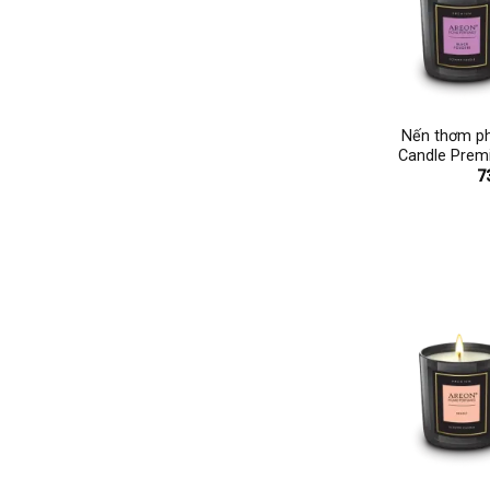
+
Nến thơm p
Candle Prem
7
+