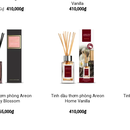
Vanilla
Giá
Giá
0
₫
410,000
₫
410,000
₫
gốc
hiện
là:
tại
550,000₫.
là:
410,000₫.
+
+
hơm phòng Areon
Tinh dầu thơm phòng Areon
Tin
y Blossom
Home Vanilla
65,000
₫
410,000
₫