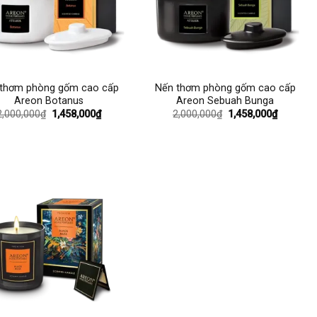
+
thơm phòng gốm cao cấp
Nến thơm phòng gốm cao cấp
Areon Botanus
Areon Sebuah Bunga
Giá
Giá
Giá
Giá
2,000,000
₫
1,458,000
₫
2,000,000
₫
1,458,000
₫
gốc
hiện
gốc
hiện
là:
tại
là:
tại
2,000,000₫.
là:
2,000,000₫.
là:
1,458,000₫.
1,458,00