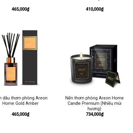
465,000
₫
410,000
₫
+
h dầu thơm phòng Areon
Nến thơm phòng Areon Home
Home Gold Amber
Candle Premium (Nhiều mùi
hương)
465,000
₫
734,000
₫