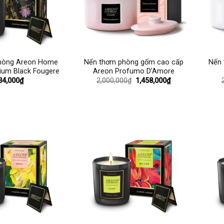
+
+
hòng Areon Home
Nến thơm phòng gốm cao cấp
Nến 
ium Black Fougere
Areon Profumo D’Amore
Giá
Giá
34,000
₫
2,000,000
₫
1,458,000
₫
gốc
hiện
là:
tại
2,000,000₫.
là:
1,458,000₫.
+
+