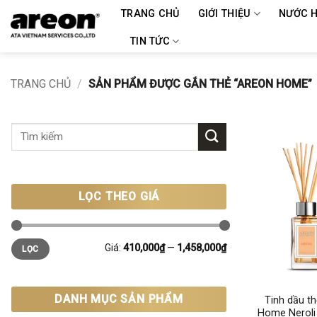
Bỏ
TRANG CHỦ
GIỚI THIỆU
NƯỚC H
qua
TIN TỨC
nội
dung
TRANG CHỦ
/
SẢN PHẨM ĐƯỢC GẮN THẺ “AREON HOME”
Tìm
kiếm:
LỌC THEO GIÁ
Giá
Giá
Giá:
410,000₫
—
1,458,000₫
LỌC
tối
tối
thiểu
đa
+
DANH MỤC SẢN PHẨM
Tinh dầu t
Home Neroli