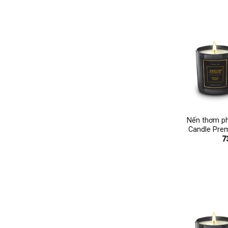
+
Nến thơm p
Candle Prem
7