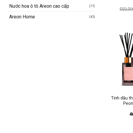
Nước hoa ô tô Areon cao cấp
(77)
550,00
Areon Home
(42)
+
Tinh dầu t
Peon
4