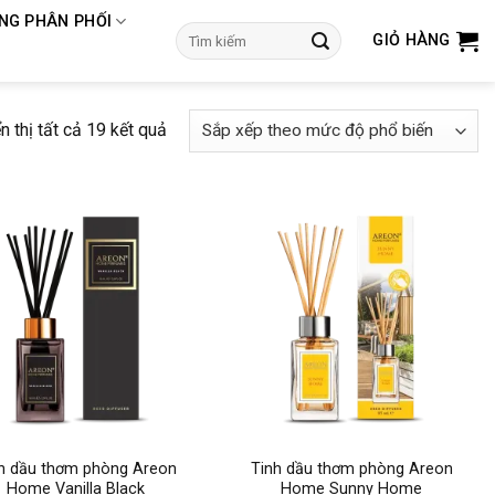
NG PHÂN PHỐI
Tìm
GIỎ HÀNG
kiếm:
Đã
n thị tất cả 19 kết quả
sắp
xếp
theo
mức
độ
phổ
biến
+
h dầu thơm phòng Areon
Tinh dầu thơm phòng Areon
Home Vanilla Black
Home Sunny Home