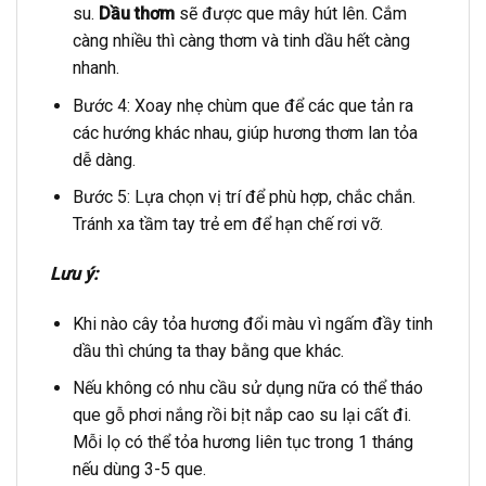
su.
Dầu thơm
sẽ được que mây hút lên. Cắm
càng nhiều thì càng thơm và tinh dầu hết càng
nhanh.
Bước 4: Xoay nhẹ chùm que để các que tản ra
các hướng khác nhau, giúp hương thơm lan tỏa
dễ dàng.
Bước 5: Lựa chọn vị trí để phù hợp, chắc chắn.
Tránh xa tầm tay trẻ em để hạn chế rơi vỡ.
Lưu ý:
Khi nào cây tỏa hương đổi màu vì ngấm đầy tinh
dầu thì chúng ta thay bằng que khác.
Nếu không có nhu cầu sử dụng nữa có thể tháo
que gỗ phơi nắng rồi bịt nắp cao su lại cất đi.
Mỗi lọ có thể tỏa hương liên tục trong 1 tháng
nếu dùng 3-5 que.