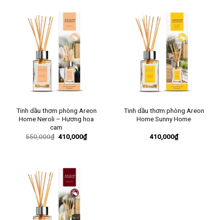
Tinh dầu thơm phòng Areon
Tinh dầu thơm phòng Areon
Home Neroli – Hương hoa
Home Sunny Home
cam
Giá
Giá
550,000
₫
410,000
₫
410,000
₫
gốc
hiện
là:
tại
550,000₫.
là:
410,000₫.