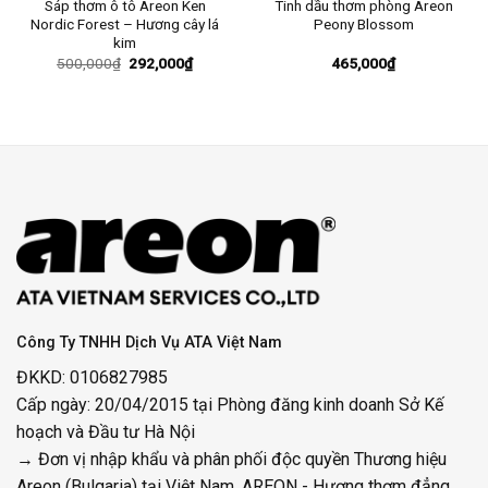
Sáp thơm ô tô Areon Ken
Tinh dầu thơm phòng Areon
Nordic Forest – Hương cây lá
Peony Blossom
kim
Giá
Giá
500,000
₫
292,000
₫
465,000
₫
gốc
hiện
là:
tại
500,000₫.
là:
0₫.
292,000₫.
Công Ty TNHH Dịch Vụ ATA Việt Nam
ĐKKD: 0106827985
Cấp ngày: 20/04/2015 tại Phòng đăng kinh doanh Sở Kế
hoạch và Đầu tư Hà Nội
→ Đơn vị nhập khẩu và phân phối độc quyền Thương hiệu
Areon (Bulgaria) tại Việt Nam. AREON - Hương thơm đẳng