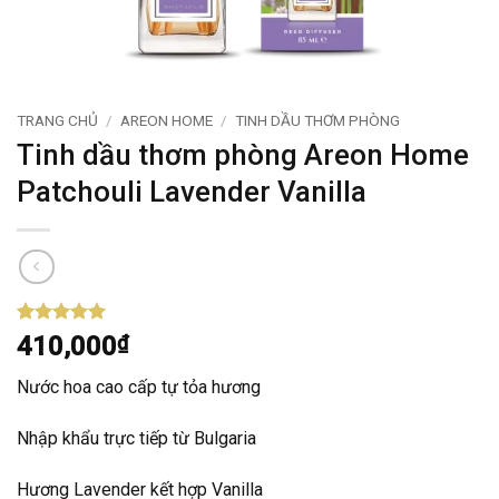
TRANG CHỦ
/
AREON HOME
/
TINH DẦU THƠM PHÒNG
Tinh dầu thơm phòng Areon Home
Patchouli Lavender Vanilla
5
1
trên 5
410,000
₫
dựa trên
đánh giá
Nước hoa cao cấp tự tỏa hương
Nhập khẩu trực tiếp từ Bulgaria
Hương Lavender kết hợp Vanilla