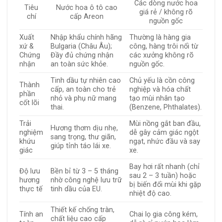
Các dòng nước hoa
Tiêu
Nước hoa ô tô cao
giá rẻ / không rõ
chí
cấp Areon
nguồn gốc
Xuất
Nhập khẩu chính hãng
Thường là hàng gia
xứ &
Bulgaria (Châu Âu);
công, hàng trôi nổi từ
Chứng
Đầy đủ chứng nhận
các xưởng không rõ
nhận
an toàn sức khỏe.
nguồn gốc.
Tinh dầu tự nhiên cao
Chủ yếu là cồn công
Thành
cấp, an toàn cho trẻ
nghiệp và hóa chất
phần
nhỏ và phụ nữ mang
tạo mùi nhân tạo
cốt lõi
thai.
(Benzene, Phthalates).
Trải
Mùi nồng gắt ban đầu,
Hương thơm dịu nhẹ,
nghiệm
dễ gây cảm giác ngột
sang trọng, thư giãn,
khứu
ngạt, nhức đầu và say
giúp tỉnh táo lái xe.
giác
xe.
Bay hơi rất nhanh (chỉ
Độ lưu
Bền bỉ từ 3 – 5 tháng
sau 2 – 3 tuần) hoặc
hương
nhờ công nghệ lưu trữ
bị biến đổi mùi khi gặp
thực tế
tinh dầu của EU.
nhiệt độ cao.
Thiết kế chống tràn,
Tính an
Chai lọ gia công kém,
chất liệu cao cấp