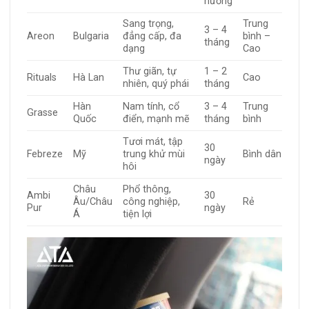
hương
Sang trọng,
Trung
3 – 4
Areon
Bulgaria
đẳng cấp, đa
bình –
tháng
dạng
Cao
Thư giãn, tự
1 – 2
Rituals
Hà Lan
Cao
nhiên, quý phái
tháng
Hàn
Nam tính, cổ
3 – 4
Trung
Grasse
Quốc
điển, mạnh mẽ
tháng
bình
Tươi mát, tập
30
Febreze
Mỹ
trung khử mùi
Bình dân
ngày
hôi
Châu
Phổ thông,
Ambi
30
Âu/Châu
công nghiệp,
Rẻ
Pur
ngày
Á
tiện lợi