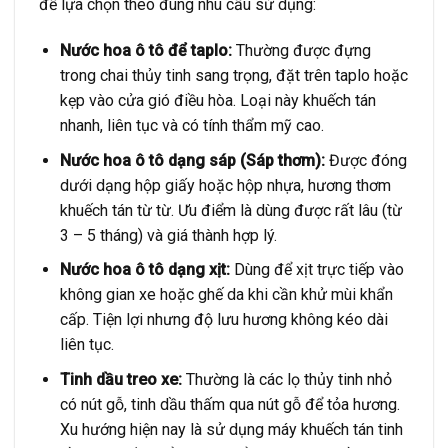
để lựa chọn theo đúng nhu cầu sử dụng:
Nước hoa ô tô để taplo:
Thường được đựng
trong chai thủy tinh sang trọng, đặt trên taplo hoặc
kẹp vào cửa gió điều hòa. Loại này khuếch tán
nhanh, liên tục và có tính thẩm mỹ cao.
Nước hoa ô tô dạng sáp (Sáp thơm):
Được đóng
dưới dạng hộp giấy hoặc hộp nhựa, hương thơm
khuếch tán từ từ. Ưu điểm là dùng được rất lâu (từ
3 – 5 tháng) và giá thành hợp lý.
Nước hoa ô tô dạng xịt:
Dùng để xịt trực tiếp vào
không gian xe hoặc ghế da khi cần khử mùi khẩn
cấp. Tiện lợi nhưng độ lưu hương không kéo dài
liên tục.
Tinh dầu treo xe:
Thường là các lọ thủy tinh nhỏ
có nút gỗ, tinh dầu thấm qua nút gỗ để tỏa hương.
Xu hướng hiện nay là sử dụng máy khuếch tán tinh