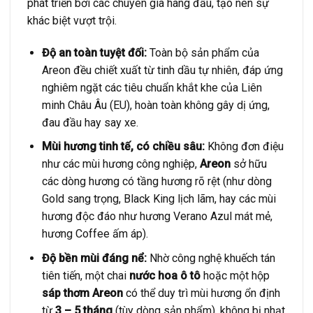
phát triển bởi các chuyên gia hàng đầu, tạo nên sự
khác biệt vượt trội.
Độ an toàn tuyệt đối:
Toàn bộ sản phẩm của
Areon đều chiết xuất từ tinh dầu tự nhiên, đáp ứng
nghiêm ngặt các tiêu chuẩn khắt khe của Liên
minh Châu Âu (EU), hoàn toàn không gây dị ứng,
đau đầu hay say xe.
Mùi hương tinh tế, có chiều sâu:
Không đơn điệu
như các mùi hương công nghiệp,
Areon
sở hữu
các dòng hương có tầng hương rõ rệt (như dòng
Gold sang trọng, Black King lịch lãm, hay các mùi
hương độc đáo như hương Verano Azul mát mẻ,
hương Coffee ấm áp).
Độ bền mùi đáng nể:
Nhờ công nghệ khuếch tán
tiên tiến, một chai
nước hoa ô tô
hoặc một hộp
sáp thơm Areon
có thể duy trì mùi hương ổn định
từ
3 – 5 tháng
(tùy dòng sản phẩm), không bị nhạt