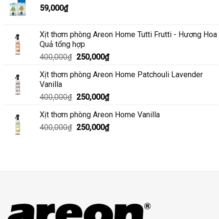
59,000
₫
Xịt thơm phòng Areon Home Tutti Frutti - Hương Hoa
Quả tổng hợp
Giá
Giá
400,000
₫
250,000
₫
gốc
hiện
Xịt thơm phòng Areon Home Patchouli Lavender
là:
tại
Vanilla
400,000₫.
là:
Giá
Giá
400,000
₫
250,000
₫
250,000₫.
gốc
hiện
Xịt thơm phòng Areon Home Vanilla
là:
tại
Giá
Giá
400,000
₫
400,000₫.
250,000
₫
là:
gốc
hiện
250,000₫.
là:
tại
400,000₫.
là:
250,000₫.