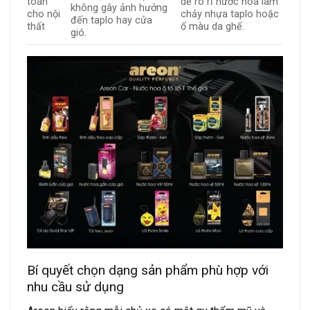
toàn
dễ rò rỉ nước hoa làm
không gây ảnh hưởng
cho nội
chảy nhựa taplo hoặc
đến taplo hay cửa
thất
ố màu da ghế.
gió.
Bí quyết chọn dạng sản phẩm phù hợp với
nhu cầu sử dụng