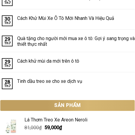
Th7
Không
có
bình
luận
Cách Khử Mùi Xe Ô Tô Mới Nhanh Và Hiệu Quả
30
ở
Th7
Mua
Không
nước
có
hoa
bình
ô
luận
Quà tặng cho người mới mua xe ô tô: Gợi ý sang trọng và
29
tô
ở
Th7
cho
thiết thực nhất
Cách
taxi
Khử
Không
nên
Mùi
có
chọn
Xe
bình
loại
Ô
Cách khử mùi da mới trên ô tô
29
luận
nào?
Tô
Th7
ở
Mới
Không
Quà
Nhanh
có
tặng
Và
bình
cho
Hiệu
luận
Tinh dầu treo xe cho xe dịch vụ
28
người
ở
Quả
mới
Th7
Cách
Không
mua
khử
có
xe
mùi
bình
ô
da
luận
tô:
mới
ở
SẢN PHẨM
Gợi
trên
Tinh
ý
ô
dầu
sang
tô
treo
trọng
xe
Lá Thơm Treo Xe Areon Neroli
và
cho
thiết
xe
Giá
Giá
81,000
₫
59,000
₫
thực
dịch
nhất
gốc
hiện
vụ