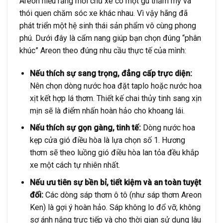
Areon hiểu rằng mỗi chủ xe có một gu thẩm mỹ và
thói quen chăm sóc xe khác nhau. Vì vậy hãng đã
phát triển một hệ sinh thái sản phẩm vô cùng phong
phú. Dưới đây là cẩm nang giúp bạn chọn đúng “phân
khúc” Areon theo đúng nhu cầu thực tế của mình:
Nếu thích sự sang trọng, đẳng cấp trực diện:
Nên chọn dòng nước hoa đặt taplo hoặc nước hoa
xịt kết hợp lá thơm. Thiết kế chai thủy tinh sang xịn
mịn sẽ là điểm nhấn hoàn hảo cho khoang lái.
Nếu thích sự gọn gàng, tinh tế:
Dòng nước hoa
kẹp cửa gió điều hòa là lựa chọn số 1. Hương
thơm sẽ theo luồng gió điều hòa lan tỏa đều khắp
xe một cách tự nhiên nhất.
Nếu ưu tiên sự bền bỉ, tiết kiệm và an toàn tuyệt
đối:
Các dòng sáp thơm ô tô (như sáp thơm Areon
Ken) là gợi ý hoàn hảo. Sáp không lo đổ vỡ, không
sợ ánh nắng trực tiếp và cho thời gian sử dụng lâu