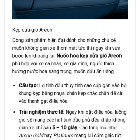
Kẹp cửa gió Areon
Dòng sản phẩm hiện đại dành cho những chủ xế
muốn không gian xe thơm mát tức thì ngay khi vừa
bước lên khoang lái.
Nước hoa kẹp cửa gió Areon
phù hợp với xe cá nhân, xe gia đình,..người thích
hương nước hoa sang trọng, muốn dấu ấn riêng.
Cấu tạo:
Lọ tinh dầu thủy tinh cao cấp gắn vào bộ
khung kẹp bằng nhựa, chân kẹp chắc chắn để cài
vào thanh gạt điều hòa.
Trải nghiệm thực tế:
Ngay khi bật điều hòa, luồng
gió sẽ mang các hạt tinh dầu phủ đều khắp không
gian xe chỉ sau
5 – 10 giây
. Các tông mùi như
Areon Gold
hay
Platinum
mang lại cảm giác rất