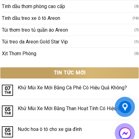
Tinh dầu thơm phòng cao cấp
(3)
Tinh dầu treo xe ô tô Areon
(16)
Túi thơm treo tủ quần áo Areon
(7)
Túi treo da Areon Gold Star Vip
(1)
Xịt Thơm Phòng
(5)
TIN TỨC MỚI
Khử Mùi Xe Mới Bằng Cà Phê Có Hiệu Quả Không?
07
Th8
Không
có
bình
luận
Khử Mùi Xe Mới Bằng Than Hoạt Tính Có Hiệu Quả?
05
ở
Th8
Khử
Không
Mùi
có
Xe
bình
Mới
luận
Nước hoa ô tô cho xe gia đình
05
Bằng
ở
Th8
Cà
Khử
Không
Phê
Mùi