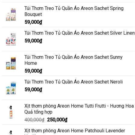
Túi Thơm Treo Tủ Quần Áo Areon Sachet Spring
Bouquet
59,000
₫
Túi Thơm Treo Tủ Quần Áo Areon Sachet Silver Linen
59,000
₫
Túi Thơm Treo Tủ Quần Áo Areon Sachet Sunny
Home
59,000
₫
Túi Thơm Treo Tủ Quần Áo Areon Sachet Neroli
59,000
₫
Xịt thơm phòng Areon Home Tutti Frutti - Hương Hoa
Quả tổng hợp
Giá
Giá
400,000
₫
250,000
₫
gốc
hiện
Xịt thơm phòng Areon Home Patchouli Lavender
là:
tại