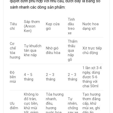
quyết định phù hợp với nhu cầu, dưới đây là bảng so
sánh nhanh các dòng sản phẩm:
Tinh
Sáp thơm
Tiêu
Kẹp cửa
dầu
Nước hoa
(Areon
chí
gió
treo
dạng xịt
Ken)
xe
Thấm
Cơ
Tự khuếch
thấu
chế
Nhờ gió
Xịt trực tiếp
tán qua
qua
tỏa
điều hòa
chủ động
khe nắp
nắp
hương
gỗ
1 lần xịt 3-4
Độ
ngày, dùng
4 – 5
2 – 3
2 – 3
bền
được 5-6
tháng
tháng
tháng
mùi
tháng với
chai 50ml
Không lo
Tỏa hương
Tạo hương
đổ tràn,
nhanh,
Tự
thơm đẳng
Ưu
cực bền,
đều,
nhiên,
cấp, khử
điểm
khử mùi
hương
chống
mùi xe, ghi
tốt, giảm
nước hoa
say xe
dấn ấn