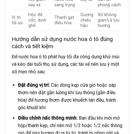
say xe
sang trọng
phong cách
Hộc để
Gương
Xịt không
Vị trí
Thanh gạt
cốc, dưới
chiếu
gian/Lá lưu
tối ưu
điều hòa
ghế
hậu
hương
Hướng dẫn sử dụng nước hoa ô tô đúng
cách và tiết kiệm
Để nước hoa ô tô phát huy tối đa công dụng khử mùi
và kéo dài tuổi thọ sử dụng, các tài xế nên lưu ý một
số mẹo nhỏ sau:
Đặt đúng vị trí:
Các dòng kẹp cửa gió hoặc sáp
thơm nên đặt gần luồng khí lưu thông (gần điều
hòa) để hương thơm được khuếch tán đều, tránh
góc khuất khí.
Điều chỉnh nấc thông minh:
Ban đầu khi mới mở
hộp/thanh kẹp, chỉ nên mở 1/3 hoặc 1/2 nấc thông
gió để mùi hương đi ra từ từ, tránh bị nồng gắt và