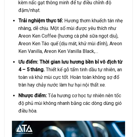
kèm nấc gạt thông minh để tự điều chỉnh độ
đậm/nhạt.
Trải nghiệm thực tế:
Hương thơm khuếch tán nhẹ
nhàng, dễ chịu. Một số mùi được yêu thích như
Areon Ken Coffee (hương cà phê sữa ngọt dịu),
Areon Ken Táo quế (dịu mát, khử mùi đỉnh), Areon
Ken Vanilla, Areon Ken Vanilla Black,…
Ưu điểm:
Thời gian lưu hương bền bỉ vô địch từ
4 – 5 tháng.
Thiết kế gỗ tẩm tinh dầu tự nhiên, an
toàn và khử mùi cực tốt. Hoàn toàn không sợ đổ
tràn hay chảy nước làm hư hại nội thất xe.
Nhược điểm:
Tỏa hương cơ học tự nhiên nên tốc
độ phủ mùi không nhanh bằng các dòng dùng gió
điều hòa.