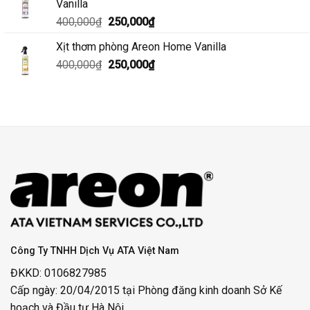
Vanilla
400,000₫.
là:
Giá
Giá
400,000
₫
250,000
₫
250,000₫.
gốc
hiện
Xịt thơm phòng Areon Home Vanilla
là:
tại
Giá
Giá
400,000
₫
400,000₫.
250,000
₫
là:
gốc
hiện
250,000₫.
là:
tại
400,000₫.
là:
250,000₫.
Công Ty TNHH Dịch Vụ ATA Việt Nam
ĐKKD: 0106827985
Cấp ngày: 20/04/2015 tại Phòng đăng kinh doanh Sở Kế
hoạch và Đầu tư Hà Nội