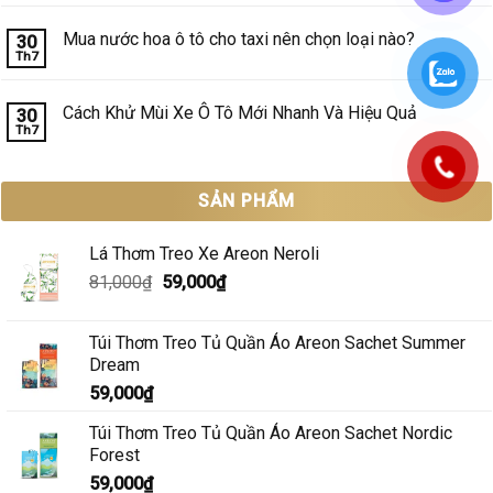
có
Có
Xe
bình
Hiệu
Mới
luận
Mua nước hoa ô tô cho taxi nên chọn loại nào?
30
Quả
Bằng
ở
Không?
Th7
Than
Nước
Không
Hoạt
hoa
có
Tính
ô
bình
Có
tô
luận
Cách Khử Mùi Xe Ô Tô Mới Nhanh Và Hiệu Quả
30
Hiệu
cho
ở
Quả?
Th7
xe
Mua
Không
gia
nước
có
đình
hoa
bình
ô
luận
tô
ở
SẢN PHẨM
cho
Cách
taxi
Khử
nên
Mùi
chọn
Xe
Lá Thơm Treo Xe Areon Neroli
loại
Ô
nào?
Tô
Giá
Giá
81,000
₫
59,000
₫
Mới
gốc
hiện
Nhanh
Và
là:
tại
Hiệu
Túi Thơm Treo Tủ Quần Áo Areon Sachet Summer
81,000₫.
là:
Quả
Dream
59,000₫.
59,000
₫
Túi Thơm Treo Tủ Quần Áo Areon Sachet Nordic
Forest
59,000
₫